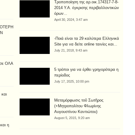
Τροποποίηση της αρ.οικ.174317-7-8-
2014 Υ.Α. έγκρισης περιβαλλοντικών
όρων...
April 30, 2024, 3:47 am
ΙΟΤΕΡΗ
ΗΝ
-Ποιά είναι τα 29 καλύτερα Ελληνικά
Site για να δείτε online ταινίες και...
July 21, 2018, 9:43 am
σε ΟΛΑ
5 τρόποι για να έρθει γρηγορότερα η
περίοδος
July 17, 2025, 10:00 pm
 και
Μεταμόρφωσις τοῦ Σωτῆρος
(+Μητροπολίτου Φλωρίνης
Αυγουστίνου Καντιώτου)
August 5, 2015, 9:20 am
και η