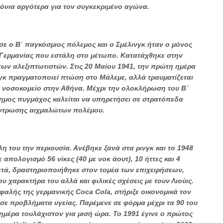
όνια αργότερα για τον συγκεκριμένο αγώνα.
 ο Β΄ παγκόσμιος πόλεμος και ο Σμέλινγκ ήταν ο μόνος
 Γερμανίας που εστάλη στο μέτωπο. Κατατάχθηκε στην
ων αλεξιπτωτιστών. Στις 20 Μαίου 1941, την πρώτη ημέρα
νγκ πραγματοποιεί πτώση στο Μάλεμε, αλλά τραυματίζεται
σε νοσοκομείο στην Αθήνα. Μέχρι την ολοκλήρωση του Β`
ημος πυγμάχος καλείται να υπηρετήσει σε στρατόπεδα
ντρωσης αιχμαλώτων πολέμου.
 του την περιουσία. Ανέβηκε ξανά στα ρινγκ και το 1948
 απολογισμό 56 νίκες (40 με νοκ άουτ), 10 ήττες και 4
μετά, δραστηριοποιήθηκε στον τομέα των επιχειρήσεων,
υ χαρακτήρα του αλλά και φιλικές σχέσεις με τουν Λιούις.
αλής της γερμανικής Coca Cola, στήριξε οικονομικά τον
σε προβλήματα υγείας. Παρέμενε σε φόρμα μέχρι τα 90 του
ημέρα τουλάχιστον για μισή ώρα. Το 1991 έγινε ο πρώτος