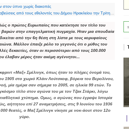
ν στον ύπνο χωρίς διακοπές
εις από τους εθελοντές του Δήμου Ηρακλείου την Τρίτη 6 Φεβρουαρίου
λώς ο πρώτος Ευρωπαίος που κατέκτησε τον τίτλο του
βαρών στην επαγγελματική πυγμαχία. Ηταν μια σπουδαία
ικείται από την 6η θέση στη λίστα με τους κορυφαίους
αιώνα. Μάλλον έπαιξε ρόλο το γεγονός ότι ο μύθος του
ές δεκαετίες, όταν οι περισσότεροι από τους 100.000
 έλαβαν μέρος ήταν ακόμη αγέννητοι...
φριντ «Μαξ» Σμέλινγκ, όπως ήταν το πλήρες όνομά του,
ου 1905 στο χωριό Κλάιν Λούτσκοφ, βόρεια του Βερολίνου,
οή, μία ημέρα σαν σήμερα το 2005, σε ηλικία 99 ετών. Το
κόσμιο τίτλο στον αγώνα του με τον Τζακ Στάρκι, λόγω
ντιαθλητικό χτύπημα. Ομως, ο αγώνας που έγραψε Ιστορία
ις, αήττητου επί 27 αναμετρήσεις, στις 9 Ιουνίου του 1936
000 θεατές, ο Μαξ Σμέλινγκ νίκησε με νοκ-άουτ στον 12ο
γύρο.