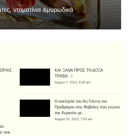
τες, ντοματίνια &μυρωδικά
Η
Aug
ΤΟΡΙΑΣ
ΚΑΙ ΞΑΝΑ ΠΡΟΣ ΤΗ ΔΟΞΑ
ΤΡΑΒΑ...!
August 7, 2023, 9:09 am
Η εκκλησία του Αη Γιάννη του
Προδρόμου στις Φοβόλες που ενώνει
την Κερατέα με...
August 20, 2013, 7:03 am
τά
α/ one