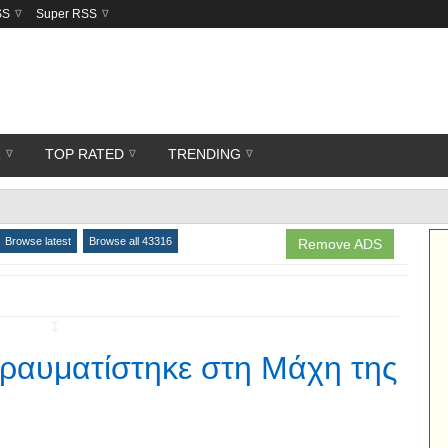
SS
Super RSS
R
TOP RATED
TRENDING
Browse latest
Browse all 43316
Remove ADS
↧
ραυματίστηκε στη Μάχη της