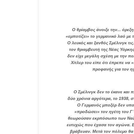
Ο θρίαμβος άνοιξε την... όρεξη 
«εμποτίζει» το γερμανικό λαό με 
Ο λευκός και ξανθός Σμέλινγκ τις.
τον θριαμβευτή της Νέας Υόρκης
δεν είχε μεγάλη σχέση με την πο
Χίτλερ του είπε ότι έπρεπε να
προφανής για τον ηγ
Ο Σμέλινγκ δεν το έκανε και πή
δύο χρόνια αργότερα, το 1938, στ
Ο Γερμανός μποξέρ δεν υπο
«προδώσει» τον ηγέτη του Γ΄
θεωρούσαν εκρπόσωπο των Ναζί!
ευτυχώς που έχασα τον αγώνα. Ε
βράβευαν. Μετά τον πόλεμο θα