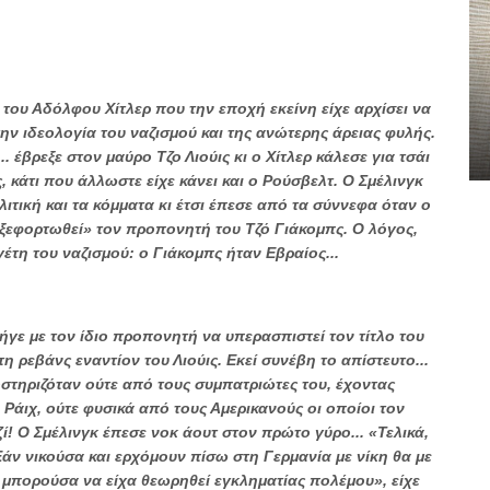
του Αδόλφου Χίτλερ που την εποχή εκείνη είχε αρχίσει να
την ιδεολογία του ναζισμού και της ανώτερης άρειας φυλής.
.. έβρεξε στον μαύρο Τζο Λιούις κι ο Χίτλερ κάλεσε για τσάι
, κάτι που άλλωστε είχε κάνει και ο Ρούσβελτ. Ο Σμέλινγκ
λιτική και τα κόμματα κι έτσι έπεσε από τα σύννεφα όταν ο
 «ξεφορτωθεί» τον προπονητή του Τζό Γιάκομπς. Ο λόγος,
έτη του ναζισμού: ο Γιάκομπς ήταν Εβραίος...
γε με τον ίδιο προπονητή να υπερασπιστεί τον τίτλο του
η ρεβάνς εναντίον του Λιούις. Εκεί συνέβη το απίστευτο...
στηριζόταν ούτε από τους συμπατριώτες του, έχοντας
 Ράιχ, ούτε φυσικά από τους Αμερικανούς οι οποίοι τον
 Ο Σμέλινγκ έπεσε νοκ άουτ στον πρώτο γύρο... «Τελικά,
άν νικούσα και ερχόμουν πίσω στη Γερμανία με νίκη θα με
 μπορούσα να είχα θεωρηθεί εγκληματίας πολέμου», είχε