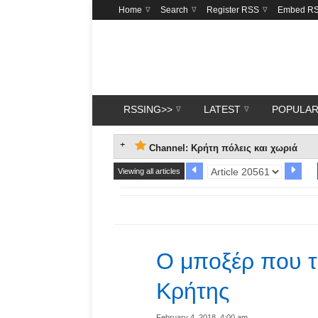
Home
Search
Register RSS
Embed R
RSSING>>
LATEST
POPULA
Channel: Κρήτη πόλεις και χωριά
Viewing all articles
Ο μποξέρ που τ
Κρήτης
February 4, 2018, 4:00 am