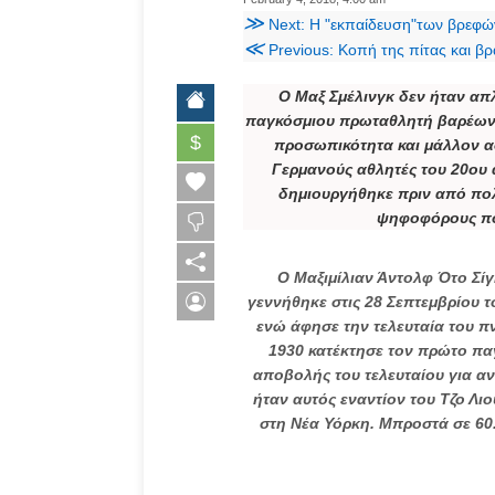
≫
Next: Η "εκπαίδευση"των βρεφώ
≪
Previous: Κοπή της πίτας και βραβεύσ
Ο Μαξ Σμέλινγκ δεν ήταν απ
παγκόσμιου πρωταθλητή βαρέων 
$
προσωπικότητα και μάλλον αδ
Γερμανούς αθλητές του 20ου 
δημιουργήθηκε πριν από πολλ
ψηφοφόρους που
Ο Μαξιμίλιαν Άντολφ Ότο Σίγκ
γεννήθηκε στις 28 Σεπτεμβρίου τ
ενώ άφησε την τελευταία του πν
1930 κατέκτησε τον πρώτο παγ
αποβολής του τελευταίου για α
ήταν αυτός εναντίον του Τζο Λιού
στη Νέα Υόρκη. Μπροστά σε 60.