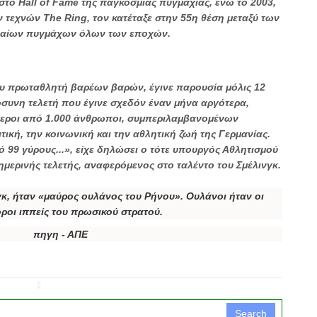
το Hall of Fame της παγκόσμιας πυγμαχίας, ενώ το 2003,
 τεχνών Τhe Ring, τον κατέταξε στην 55η θέση μεταξύ των
φαίων πυγμάχων όλων των εποχών.
υ πρωταθλητή βαρέων βαρών, έγινε παρουσία μόλις 12
συνη τελετή που έγινε σχεδόν έναν μήνα αργότερα,
εροι από 1.000 άνθρωποι, συμπεριλαμβανομένων
κή, την κοινωνική και την αθλητική ζωή της Γερμανίας.
 99 γύρους...», είχε δηλώσει ο τότε υπουργός Αθλητισμού
σημερινής τελετής, αναφερόμενος στο ταλέντο του Σμέλινγκ.
, ήταν «μαύρος ουλάνος του Ρήνου». Ουλάνοι ήταν οι
ροι ιππείς του πρωσικού στρατού.
πηγη - ΑΠΕ
↧
Search