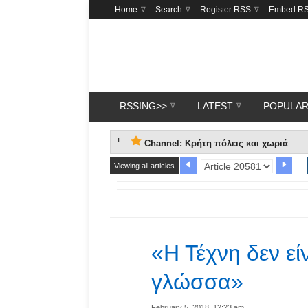
Home
Search
Register RSS
Embed R
RSSING>>
LATEST
POPULA
Channel: Κρήτη πόλεις και χωριά
Viewing all articles
«Η Τέχνη δεν είν
γλώσσα»
February 5, 2018, 12:23 am