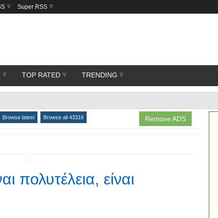
SS
Super RSS
R
TOP RATED
TRENDING
Browse latest
Browse all 43316
Remove ADS
↧
αι πολυτέλεια, είναι