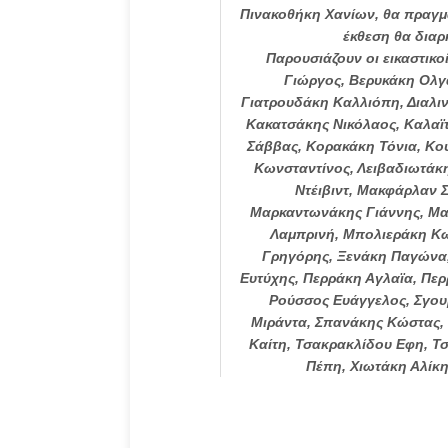
Πινακοθήκη Χανίων, θα πραγμα
έκθεση θα διαρ
Παρουσιάζουν οι εικαστικ
Γιώργος, Βερυκάκη Oλγ
Γιατρουδάκη Καλλιόπη, Διαλι
Κακατσάκης Νικόλαος, Καλαϊτ
Σάββας, Κορακάκη Τόνια, Κου
Κωνσταντίνος, Λειβαδιωτάκη
Ντέιβιντ, Μακφάρλαν
Μαρκαντωνάκης Γιάννης, Μα
Λαμπρινή, Μπολιεράκη Κ
Γρηγόρης, Ξενάκη Παγώνα,
Ευτύχης, Περράκη Αγλαϊα, Πε
Ρούσσος Ευάγγελος, Σγου
Μιράντα, Σπανάκης Κώστας, 
Καίτη, Τσακρακλίδου Eφη, Τ
Πέπη, Χιωτάκη Αλίκ