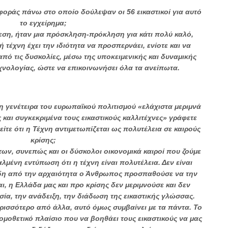
φοράς πάνω στο οποίο δούλεψαν οι 56 εικαστικοί για αυτό
το εγχείρημα;
κθεση, ήταν μια πρόσκληση-πρόκληση για κάτι πολύ καλό,
ή τέχνη έχει την ιδιότητα να προσπερνάει, ενίοτε και να
πό τις δυσκολίες, μέσω της υποκειμενικής και δυναμικής
εχνολογίας, ώστε να επικοινωνήσει όλα τα ανείπωτα.
η γενέτειρα του ευρωπαϊκού πολιτισμού «ελάχιστα μεριμνά
ς και συγκεκριμένα τους εικαστικούς καλλιτέχνες» γράφετε
ίτε ότι η Τέχνη αντιμετωπίζεται ως πολυτέλεια σε καιρούς
κρίσης;
ων, συνεπώς και οι δύσκολοι οικονομικά καιροί που ζούμε
μένη εντύπωση ότι η τέχνη είναι πολυτέλεια. Δεν είναι
ήδη από την αρχαιότητα ο Άνθρωπος προσπαθούσε να την
αι, η Ελλάδα μας και προ κρίσης δεν μεριμνούσε και δεν
ία, την ανάδειξη, την διάδωση της εικαστικής γλώσσας.
ρισσότερο από άλλα, αυτό όμως συμβαίνει με τα πάντα. Το
νομοθετικό πλαίσιο που να βοηθάει τους εικαστικούς να μας