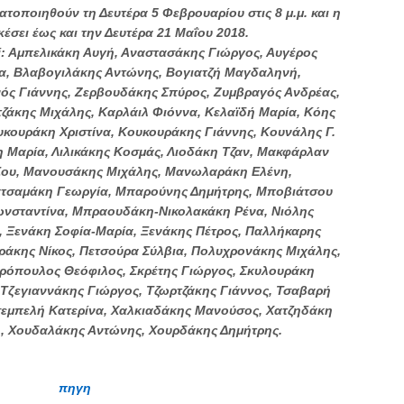
τοποιηθούν τη Δευτέρα 5 Φεβρουαρίου στις 8 μ.μ. και η
κέσει έως και την Δευτέρα 21 Μαΐου 2018.
οί: Αμπελικάκη Αυγή, Αναστασάκης Γιώργος, Αυγέρος
α, Βλαβογιλάκης Αντώνης, Βογιατζή Μαγδαληνή,
νός Γιάννης, Ζερβουδάκης Σπύρος, Ζυμβραγός Ανδρέας,
ζάκης Μιχάλης, Καρλάιλ Φιόννα, Κελαϊδή Μαρία, Κόης
κουράκη Χριστίνα, Κουκουράκης Γιάννης, Κουνάλης Γ.
 Μαρία, Λιλικάκης Κοσμάς, Λιοδάκη Τζαν, Μακφάρλαν
 Σου, Μανουσάκης Μιχάλης, Μανωλαράκη Ελένη,
τσαμάκη Γεωργία, Μπαρούνης Δημήτρης, Μποβιάτσου
ωνσταντίνα, Μπραουδάκη-Νικολακάκη Ρένα, Νιόλης
 Ξενάκη Σοφία-Μαρία, Ξενάκης Πέτρος, Παλλήκαρης
ρράκης Νίκος, Πετσούρα Σύλβια, Πολυχρονάκης Μιχάλης,
ρόπουλος Θεόφιλος, Σκρέτης Γιώργος, Σκυλουράκη
Τζεγιαννάκης Γιώργος, Τζωρτζάκης Γιάννος, Τσαβαρή
σεμπελή Κατερίνα, Χαλκιαδάκης Μανούσος, Χατζηδάκη
η, Χουδαλάκης Αντώνης, Χουρδάκης Δημήτρης.
πηγη