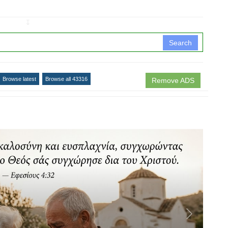
↧
Search
Browse latest
Browse all 43316
Remove ADS