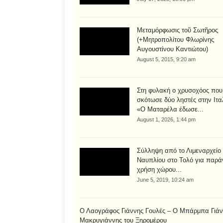
Μεταμόρφωσις τοῦ Σωτῆρος
(+Μητροπολίτου Φλωρίνης
Αυγουστίνου Καντιώτου)
August 5, 2015, 9:20 am
Στη φυλακή ο χρυσοχόος που
σκότωσε δύο ληστές στην Ιτα
«Ο Ματαρέλα έδωσε...
August 1, 2026, 1:44 pm
Σύλληψη από το Λιμεναρχείο
Ναυπλίου στο Τολό για παρά
χρήση χώρου...
June 5, 2019, 10:24 am
Ο Λαογράφος Γιάννης Γουλές – Ο Μπάρμπα Γιάν
Μακρυγιάννης του Ξηρομέρου