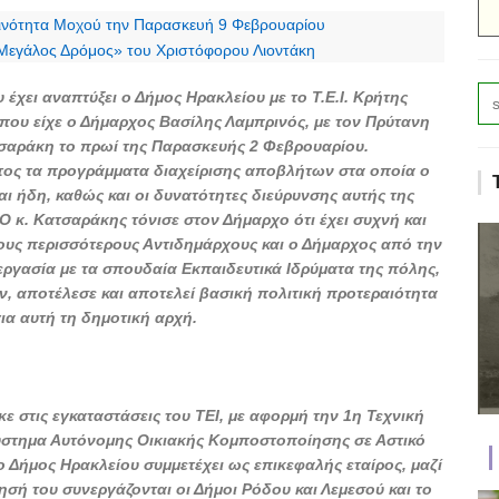
οινότητα Μοχού την Παρασκευή 9 Φεβρουαρίου
«Μεγάλος Δρόμος» του Χριστόφορου Λιοντάκη
έχει αναπτύξει ο Δήμος Ηρακλείου με το Τ.Ε.Ι. Κρήτης
που είχε ο Δήμαρχος Βασίλης Λαμπρινός, με τον Πρύτανη
τσαράκη το πρωί της Παρασκευής 2 Φεβρουαρίου.
τος τα προγράμματα διαχείρισης αποβλήτων στα οποία ο
αι ήδη, καθώς και οι δυνατότητες διεύρυνσης αυτής της
 Ο κ. Κατσαράκης τόνισε στον Δήμαρχο ότι έχει συχνή και
τους περισσότερους Αντιδημάρχους και ο Δήμαρχος από την
εργασία με τα σπουδαία Εκπαιδευτικά Ιδρύματα της πόλης,
, αποτέλεσε και αποτελεί βασική πολιτική προτεραιότητα
για αυτή τη δημοτική αρχή.
 στις εγκαταστάσεις του ΤΕΙ, με αφορμή την 1η Τεχνική
ύστημα Αυτόνομης Οικιακής Κομποστοποίησης σε Αστικό
 Δήμος Ηρακλείου συμμετέχει ως επικεφαλής εταίρος, μαζί
ίησή του συνεργάζονται οι Δήμοι Ρόδου και Λεμεσού και το