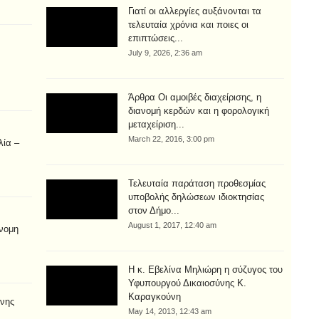
Γιατί οι αλλεργίες αυξάνονται τα
τελευταία χρόνια και ποιες οι
επιπτώσεις...
July 9, 2026, 2:36 am
Άρθρα Οι αμοιβές διαχείρισης, η
διανομή κερδών και η φορολογική
μεταχείριση...
March 22, 2016, 3:00 pm
λία –
Τελευταία παράταση προθεσμίας
υποβολής δηλώσεων ιδιοκτησίας
στον Δήμο...
August 1, 2017, 12:40 am
νομη
Η κ. Εβελίνα Μηλιώρη η σύζυγος του
Υφυπουργού Δικαιοσύνης Κ.
Καραγκούνη
νης
May 14, 2013, 12:43 am