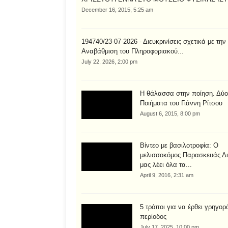
December 16, 2015, 5:25 am
194740/23-07-2026 - Διευκρινίσεις σχετικά με την
Αναβάθμιση του Πληροφοριακού...
July 22, 2026, 2:00 pm
Η θάλασσα στην ποίηση. Δύο
Ποιήματα του Γιάννη Ρίτσου
August 6, 2015, 8:00 pm
Βίντεο με βασιλοτροφία: Ο
μελισσοκόμος Παρασκευάς Δι
μας λέει όλα τα...
April 9, 2016, 2:31 am
5 τρόποι για να έρθει γρηγορ
περίοδος
July 17, 2025, 10:00 pm