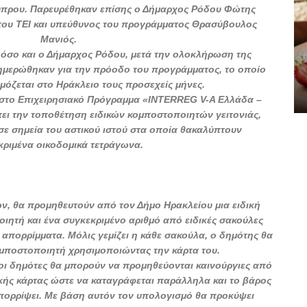
ύπρου. Παρευρέθηκαν επίσης ο Δήμαρχος Ρόδου Φώτης
 του ΤΕΙ και υπεύθυνος του προγράμματος Θρασύβουλος
Μανιός.
όσο και ο Δήμαρχος Ρόδου, μετά την ολοκλήρωση της
ημερώθηκαν για την πρόοδο του προγράμματος, το οποίο
μόζεται στο Ηράκλειο τους προσεχείς μήνες.
 στο Επιχειρησιακό Πρόγραμμα «INTERREG V-A Ελλάδα –
ει την τοποθέτηση ειδικών κομποστοποιητών γειτονιάς,
σε σημεία του αστικού ιστού στα οποία θα
καλύπτουν
κριμένα οικοδομικά τετράγωνα.
ών, θα προμηθευτούν από τον Δήμο Ηρακλείου μια ειδική
ιητή και ένα συγκεκριμένο αριθμό από ειδικές σακούλες
απορρίμματα. Μόλις γεμίζει η κάθε σακούλα, ο δημότης θα
ομποστοποιητή χρησιμοποιώντας την κάρτα του.
 οι δημότες θα μπορούν να προμηθεύονται καινούργιες από
δικής κάρτας ώστε να καταγράφεται παράλληλα και το βάρος
ορρίψει. Με βάση αυτόν τον υπολογισμό θα προκύψει