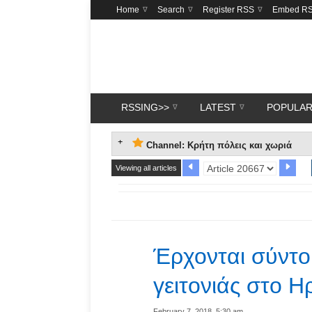
Home
Search
Register RSS
Embed R
RSSING>>
LATEST
POPULA
Channel: Κρήτη πόλεις και χωριά
Viewing all articles
Έρχονται σύντο
γειτονιάς στο Η
February 7, 2018, 5:30 am