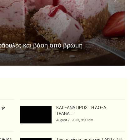
Συ
ράουλες και βάση από βρώμη
σ
Aug
την
ΚΑΙ ΞΑΝΑ ΠΡΟΣ ΤΗ ΔΟΞΑ
ΤΡΑΒΑ...!
August 7, 2023, 9:09 am
ΤΟΡΙΑΣ
Τροποποίηση της αρ.οικ.174317-7-8-