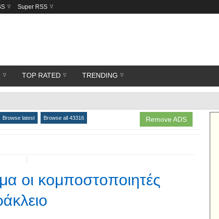
SS
Super RSS
R
TOP RATED
TRENDING
Browse latest
Browse all 43316
Remove ADS
↧
μα οι κομποστοποιητές
ράκλειο