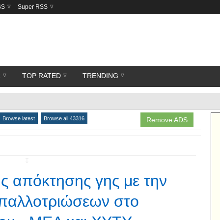
SS
Super RSS
R
TOP RATED
TRENDING
Browse latest
Browse all 43316
Remove ADS
↧
 απόκτησης γης με την
παλλοτριώσεων στο