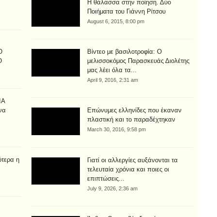
Η θάλασσα στην ποίηση. Δύο
Ποιήματα του Γιάννη Ρίτσου
August 6, 2015, 8:00 pm
Ο
Βίντεο με βασιλοτροφία: Ο
Ο
μελισσοκόμος Παρασκευάς Διολέτης
μας λέει όλα τα...
April 9, 2016, 2:31 am
ΙΑ
να
Επώνυμες ελληνίδες που έκαναν
πλαστική και το παραδέχτηκαν
March 30, 2016, 9:58 pm
ότερα η
Γιατί οι αλλεργίες αυξάνονται τα
τελευταία χρόνια και ποιες οι
επιπτώσεις...
July 9, 2026, 2:36 am