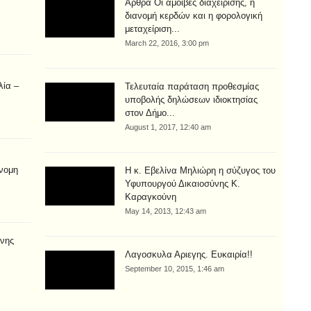
Άρθρα Οι αμοιβές διαχείρισης, η
διανομή κερδών και η φορολογική
μεταχείριση...
March 22, 2016, 3:00 pm
λία –
Τελευταία παράταση προθεσμίας
υποβολής δηλώσεων ιδιοκτησίας
στον Δήμο...
August 1, 2017, 12:40 am
νομη
Η κ. Εβελίνα Μηλιώρη η σύζυγος του
Υφυπουργού Δικαιοσύνης Κ.
Καραγκούνη
May 14, 2013, 12:43 am
νης
Λαγοσκυλα Αριεγης. Ευκαιρία!!
September 10, 2015, 1:46 am