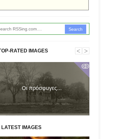
Search
˂
˃
TOP-RATED IMAGES
ↂ
Οι πρόσφυγες...
Σέξι 
LATEST IMAGES