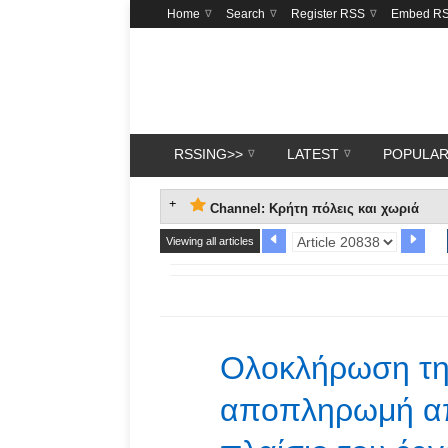
Home
Search
Register RSS
Embed R
RSSING>>
LATEST
POPULA
Channel: Κρήτη πόλεις και χωριά
Viewing all articles
Ολοκλήρωση της
αποπληρωμή α