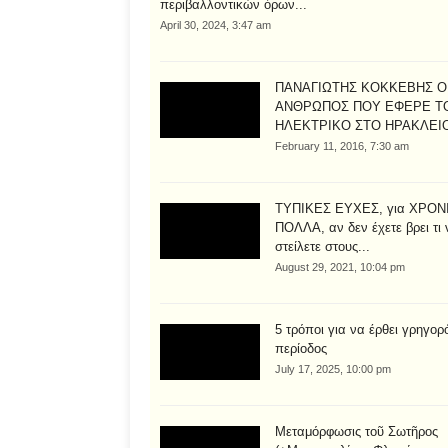
περιβαλλοντικών όρων...
April 30, 2024, 3:47 am
ΠΑΝΑΓΙΩΤΗΣ ΚΟΚΚΕΒΗΣ Ο
ΑΝΘΡΩΠΟΣ ΠΟΥ ΕΦΕΡΕ Τ
ΗΛΕΚΤΡΙΚΟ ΣΤΟ ΗΡΑΚΛΕΙ
February 11, 2016, 7:30 am
ΤΥΠΙΚΕΣ ΕΥΧΕΣ, για ΧΡΟΝ
ΠΟΛΛΑ, αν δεν έχετε βρει τι 
στείλετε στους...
August 29, 2021, 10:04 pm
5 τρόποι για να έρθει γρηγορ
περίοδος
July 17, 2025, 10:00 pm
Μεταμόρφωσις τοῦ Σωτῆρος