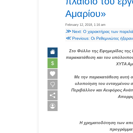
πλαίσιο του έρ
Αμαρίου»
February 12, 2018, 1:16 am
≫
Next: Ο χαρακτήρας των παρελά
≪
Previous: Οι Ρεθεμνιώτες ήξεραν
Στο Φύλλο της Εφημερίδας της
παρακατάθεση και του υπόλοιπου
$
ΧΥΤΑ Αμ
Με την παρακατάθεση αυτή ο
υλοποίηση του ενταγμένου 
Περιβάλλον και Αειφόρος Ανά
Απορρι
Η χρηματοδότηση των απ
προγράμματ