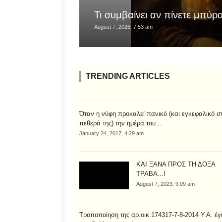
Τι συμβαίνει αν πίνετε μπύρ
August 7, 2026, 7:53 am
TRENDING ARTICLES
Όταν η νύφη προκαλεί πανικό (και εγκεφαλικό σ
πεθερά της) την ημέρα του...
January 24, 2017, 4:29 am
ΚΑΙ ΞΑΝΑ ΠΡΟΣ ΤΗ ΔΟΞΑ
ΤΡΑΒΑ...!
August 7, 2023, 9:09 am
Τροποποίηση της αρ.οικ.174317-7-8-2014 Υ.Α. έγ