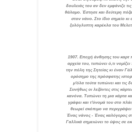
δουλειάς του αν δεν εμφάνιζε τις
θάλαμο. Έστησε και δεύτερη πόζα
στον νάνο. Στο ίδιο σημείο κ
ξυλόγλυπτη καρέκλα του Μελετί
1907.
Εποχή άνθησης του καρτ 
αρχεία του, τυπώνει ό,τι νομίζ
την πόλη της Σητείας κι έναν Γά
ορόσημο της πρόσφατης ιστορία
μ'όλα τούτα τυπώνει και τις δ
Συνήθως οι λεζάντες στις κάρτ
κανόνα. Τυπώνει τη μια κάρτα κ
γράφει και τ'όνομά του στο πλάι
θεωρεί σκόπιμο να περιγράψει 
Ένας νάνος - Ένας καλόγερος στο
Γαλλικά σημειώνει το ύψος σε εκ