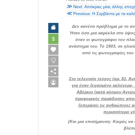
≫
Next: Απόκριες μίας άλλης εποχής …
≪
Previous: Η Σερβάντα με τα καλ
Δεν κανένα πρόβλημα με το ανά
Ήταν όσο μια καρέκλα στο ύψος 
$
όταν οι φωτογράφοι τον πλαι
ανάστημα του. Το 1903, σε ηλικ
από τις φωτογραφίες του 
Στο τελευταίο τεύχος (αρ. 81, 
για έναν ξεχασμένο καλόγερο,
Αβέρκιο (κατά κόσμον Αντών
προφορικής παράδοσης αποκα
ξεπεράσει τις ανθρώπινες α
περισσότερο γί
(Και μια επισήμανση: Καιρός να
βλέπο