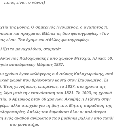
ποιος είναι: ο νάνος!
ρχεία της μονής. Ο σημερινός Ηγούμενος, ο αγαπητός π.
ρόσωπα και πράγματα. Βλέπει τις δυο φωτογραφίες. «Τον
ιος είναι. Τον έχομε και σ'άλλες φωτογραφίες».
λίζει το μοναχολόγιο, σταματά:
 Αντώνιος Καλοχωριάκης από χωρίον Μετόχια. Ηλικία: 50.
ηνία αποκάρσεως: Μάρτιος 1887.
του χρόνια έγινε καλόγερος ο Αντώνης Καλοχωριάκης, από
 μικρά χωριά που βρίσκονταν κοντά στον Σταυρωμένο. Σε
ί. Έτος γεννήσεως, επομένως, το 1837, στα χρόνια της
, λίγο μετά την επανάσταση του 1821. Το 1903, τη χρονιά
εία, ο Αβέρκιος ήταν 66 χρονών. Ακριβής η λεζάντα στην
έρει άλλα στοιχεία για τη ζωή του. Μήτε η παράδοση της
πληροφορίες. Απλώς τον θυμούνται όλοι οι παλιότεροι
νηση ενός αγαθού ανθρώπου που βρέθηκε μάλλον από παιδί
στο μοναστήρι.