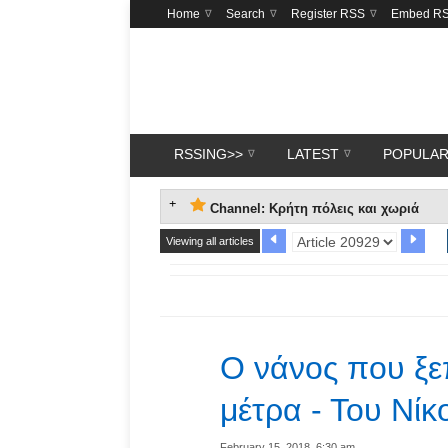
Home
Search
Register RSS
Embed R
RSSING>>
LATEST
POPULA
Channel: Κρήτη πόλεις και χωριά
Viewing all articles
Ο νάνος που ξ
μέτρα - Του Νί
February 15, 2018, 6:30 am