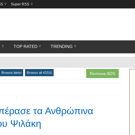
SS
Super RSS
R
TOP RATED
TRENDING
Browse latest
Browse all 43316
Remove ADS
↧
επέρασε τα Ανθρώπινα
κου Ψιλάκη