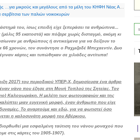
για μικρούς και μεγάλους από τα μέλη του ΚΗΦΗ Νέας Αλικαρνασσού
ά σερβίτσια των παλιών νοικοκυρών
στημά του, ίσως επειδή είχε ξεπεράσει τα ανθρώπινα...
(μόλις 95 εκατοστά) και πόζαρε χωρίς δισταγμό, ακόμη κι
σίωναν με ανθρώπους ή αντικείμενα για να δείξουν το
ία 66 χρονών, τον συνάντησε ο Ραχμιζαδέ Μπεχαεντίν. Δυο
έγιναν κάρτες και τυπώθηκαν σε χιλιάδες αντίτυπα!
Άνοιξη 2017) του περιοδικού ΥΠΕΡ-Χ, δημοσίευσα ένα άρθρο
 έναν νάνο που έζησε στη Μονή Τοπλού της Σητείας. Τον
ιο) Καλοχωριάκη. Η μελέτη των φωτογραφιών και της
λύπτει μιαν ευγενική μορφή, έναν άνθρωπο που είχε
δυναμίες. Το αναρτούμε και εδώ, για να φωτιστεί όσο
νεται η καλοσυνάτη μορφή του Αβέρκιου.
 διορθωθεί μια εσφαλμένη ταύτιση του νάνου μοναχού που
με στις κάρτες του 1905-1907).