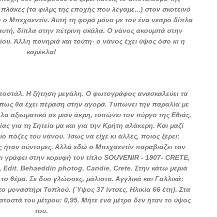
 πλάκες (τα φιλμς της εποχής που λέγαμε...) στον σκοτεινό
 ο Μπεχαεντίν. Αυτή τη φορά μόνο με τον ένα νεαρό δίπλα
ι αυτή, δίπλα στην πέτρινη σκάλα. Ο νάνος ακουμπά στην
ου. Άλλη πονηριά και τούτη· ο νάνος έχει ύψος όσο κι η
καρέκλα!
ποστάλ. Η ζήτηση μεγάλη. Ο φωτογράφος ανασκαλεύει τα
ει πως θα έχει πέραση στην αγορά. Τυπώνει την παραλία με
λλο αξιωματικό σε μιαν άκρη, τυπώνει τον πύργο της Εθιάς,
ς για τη Σητεία μα και για την Κρήτη αλάκερη. Και μαζί
υο πόζες του νάνου. Ίσως να είχε κι άλλες, ποιος ξέρει;
ες ήταν σύντομες. Αλλά εδώ ο Μπεχαεντίν παραβιάζει τον
αι γράφει στην κορυφή τον τίτλο SOUVENIR - 1907- CRETE,
, Edit. Behaeddin photog. Candie, Crete. Στην κάτω μεριά
το θέμα. Σε δυο γλώσσες, μάλιστα. Αγγλικά και Γαλλικά:
 μοναστήρι Τοπλού. (Ύψος 37 ίντσες. Ηλικία 66 έτη). Στα
ατοστά του μέτρου: 0,95. Μήτε ένα μέτρο δεν ήταν το ύψος
του.