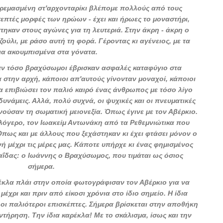
ρεμασμένη στ'αρχονταρίκι βλέπομε πολλούς από τους
επτές μορφές των ηρώων - έχει και ήρωες το μοναστήρι,
ηκαν στους αγώνες για τη λευτεριά. Στην άκρη - άκρη ο
ούλι, με ράσο αυτή τη φορά. Γέροντας κι αγένειος, με τα
ια ακουμπισμένα στα γόνατα.
αν τόσο βραχύσωμοι έβρισκαν ασφαλές καταφύγιο στα
 στην αρχή, κάποιοι απ'αυτούς γίνονταν μοναχοί, κάποιοι
α επιβιώσει τον παλιό καιρό ένας άνθρωπος με τόσο λίγο
δυνάμεις. Αλλά, πολύ συχνά, οι ψυχικές και οι πνευματικές
ρνούσαν τη σωματική μειονεξία. Όπως έγινε με τον Αβέρκιο.
αλόγερο, τον Ιωακείμ Αντωνάκη από τα Ρεθεμνιώτικα που
ως και με άλλους που ξεχάστηκαν κι έχει φτάσει μόνον ο
 μέχρι τις μέρες μας. Κάποτε υπήρχε κι ένας φημισμένος
αΐδας: ο Ιωάννης ο Βραχύσωμος, που τιμάται ως όσιος
σήμερα.
έκλα πλάι στην οποία φωτογράφισαν τον Αβέρκιο για να
μέχρι και πριν από είκοσι χρόνια στο ίδιο σημείο. Η ίδια
 οι παλιότεροι επισκέπτες. Σήμερα βρίσκεται στην αποθήκη
υντήρηση. Την ίδια καρέκλα! Με το σκάλισμα, ίσως και την