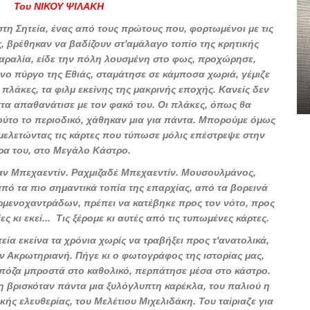
Του ΝΙΚΟΥ ΨΙΛΑΚΗ
τη Σητεία, ένας από τους πρώτους που, φορτωμένοι με τις
, βρέθηκαν να βαδίζουν στ'αμάλαγο τοπίο της κρητικής
αραλία, είδε την πόλη λουσμένη στο φως, προχώρησε,
νο πύργο της Εθιάς, σταμάτησε σε κάμποσα χωριά, γέμιζε
ς πλάκες, τα φιλμ εκείνης της μακρινής εποχής. Κανείς δεν
τα απαθανάτισε με τον φακό του. Οι πλάκες, όπως θα
τούτο το περιοδικό, χάθηκαν μια για πάντα. Μπορούμε όμως
μελετώντας τις κάρτες που τύπωσε μόλις επέστρεψε στην
ρα του, στο Μεγάλο Κάστρο.
ν Μπεχαεντίν. Ραχμιζαδέ Μπεχαεντίν. Μουσουλμάνος,
πό τα πιο σημαντικά τοπία της επαρχίας, από τα βορεινά
ρμενοχαντράδων, πρέπει να κατέβηκε προς τον νότο, προς
 κι εκεί... Τις ξέρομε κι αυτές από τις τυπωμένες κάρτες.
εία εκείνα τα χρόνια χωρίς να τραβήξει προς τ'ανατολικά,
ν Ακρωτηριανή. Πήγε κι ο φωτογράφος της ιστορίας μας,
 πόζα μπροστά στο καθολικό, περπάτησε μέσα στο κάστρο.
η βρισκόταν πάντα μια ξυλόγλυπτη καρέκλα, του παλιού η
κής ελευθερίας, του Μελέτιου Μιχελιδάκη. Του ταίριαζε για