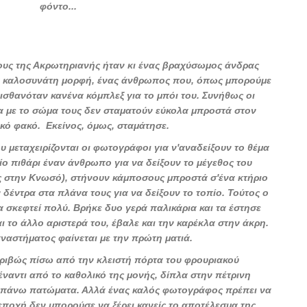
φόντο...
ους της Ακρωτηριανής ήταν κι ένας βραχύσωμος άνδρας
ια καλοσυνάτη μορφή, ένας άνθρωπος που, όπως μπορούμε
ισθανόταν κανένα κόμπλεξ για το μπόι του. Συνήθως οι
 με το σώμα τους δεν σταματούν εύκολα μπροστά στον
ό φακό. Εκείνος, όμως, σταμάτησε.
υ μεταχειρίζονται οι φωτογράφοι για ν'αναδείξουν το θέμα
ίο πιθάρι έναν άνθρωπο για να δείξουν το μέγεθος του
άς στην Κνωσό), στήνουν κάμποσους μπροστά σ'ένα κτήριο
δέντρα στα πλάνα τους για να δείξουν το τοπίο. Τούτος ο
 σκεφτεί πολύ. Βρήκε δυο γερά παλικάρια και τα έστησε
αι το άλλο αριστερά του, έβαλε και την καρέκλα στην άκρη.
ναστήματος φαίνεται με την πρώτη ματιά.
ριβώς πίσω από την κλειστή πόρτα του φρουριακού
ναντι από το καθολικό της μονής, δίπλα στην πέτρινη
α πάνω πατώματα. Αλλά ένας καλός φωτογράφος πρέπει να
ν εποχή δεν μπορούσε να ξέρει κανείς το αποτέλεσμα της