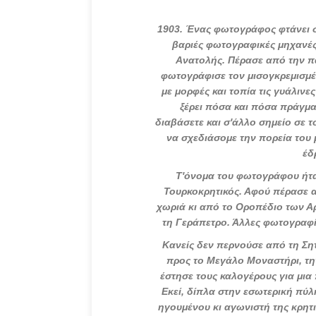
1903
. Ένας φωτογράφος φτάνει σ
βαριές φωτογραφικές μηχανές
Ανατολής. Πέρασε από την π
φωτογράφισε τον μισογκρεμισμέ
με μορφές και τοπία τις γυάλινε
ξέρει πόσα και πόσα πράγμα
διαβάσετε και σ'άλλο σημείο σε 
να σχεδιάσομε την πορεία του 
έδ
Τ'όνομα του φωτογράφου ήτα
Τουρκοκρητικός. Αφού πέρασε α
χωριά κι από το Οροπέδιο των Α
τη Γεράπετρο. Άλλες φωτογραφίες
Κανείς δεν περνούσε από τη Σητ
προς το Μεγάλο Μοναστήρι, τη
έστησε τους καλογέρους για μια
Εκεί, δίπλα στην εσωτερική πύλ
ηγουμένου κι αγωνιστή της κρητι