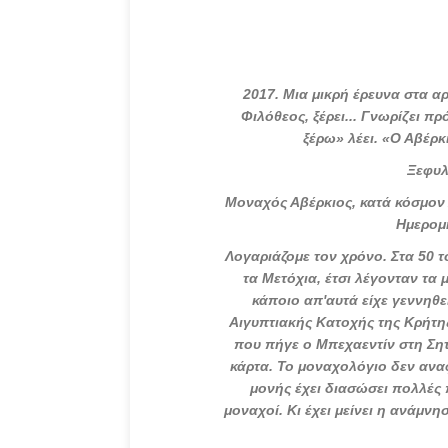
2017
. Μια μικρή έρευνα στα α
Φιλόθεος, ξέρει... Γνωρίζει π
ξέρω» λέει. «Ο Αβέρκ
Ξεφυλ
Μοναχός Αβέρκιος, κατά κόσμον
Ημερομ
Λογαριάζομε τον χρόνο. Στα 50 
τα Μετόχια, έτσι λέγονταν τα
κάποιο απ'αυτά είχε γεννηθε
Αιγυπτιακής Κατοχής της Κρήτης
που πήγε ο Μπεχαεντίν στη Σητ
κάρτα. Το μοναχολόγιο δεν αναφ
μονής έχει διασώσει πολλές 
μοναχοί. Κι έχει μείνει η ανάμ