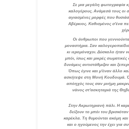
Σε μια μεγάλη φωτογραφία κ
καλογέρους. Ανάμεσά τους οι σ
αγιασμένες μορφές που θυσιάστ
Αβέρκιος. Καθισμένος σ'ένα πεζ
χέρ
Οι άνθρωποι που γεννιούντ
μοναστήρια. Σαν καλογεροπαίδια
κι ιερομόναχοι. Δύσκολο ήταν ν
μπόι, ίσως και μικρές σωματικές 
δυνάμεις αντιστάθμιζαν και ξεπε
Όπως έγινε και μ'έναν άλλο κ
ασκήτεψε στη Μονή Κουδουμά. Όπ
απόηχός τους σαν μνήμη μακρινή
νάνος στ'ασκηταριά της Θηβ
Στην Ακρωτηριανή πάλι. Η καρ
δείξουν το μπόι του βρισκόταν 
καρέκλα. Τη θυμούνται ακόμη και
και ο ηγούμενος την έχει για σ