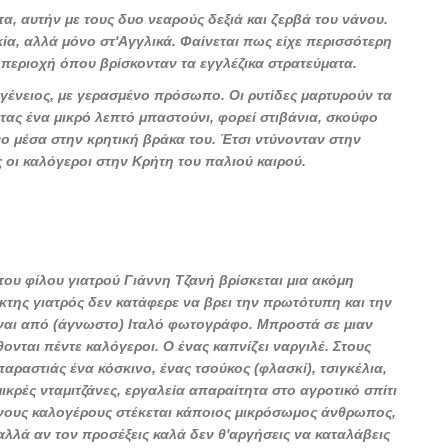
τα, αυτήν με τους δυο νεαρούς δεξιά και ζερβά του νάνου.
κία, αλλά μόνο στ'Αγγλικά. Φαίνεται πως είχε περισσότερη
 περιοχή όπου βρίσκονταν τα εγγλέζικα στρατεύματα.
γένειος, με γερασμένο πρόσωπο. Οι ρυτίδες μαρτυρούν τα
τας ένα μικρό λεπτό μπαστούνι, φορεί στιβάνια, σκούφο
ο μέσα στην κρητική βράκα του. Έτσι ντύνονταν στην
 οι καλόγεροι στην Κρήτη του παλιού καιρού.
 του φίλου γιατρού Γιάννη Τζανή βρίσκεται μια ακόμη
της γιατρός δεν κατάφερε να βρει την πρωτότυπη και την
ίναι από (άγνωστο) Ιταλό φωτογράφο. Μπροστά σε μιαν
νται πέντε καλόγεροι. Ο ένας καπνίζει ναργιλέ. Στους
παραστιάς ένα κόσκινο, ένας τσούκος (φλασκί), τσιγκέλια,
ικρές νταμιτζάνες, εργαλεία απαραίτητα στο αγροτικό σπίτι
ένους καλογέρους στέκεται κάποιος μικρόσωμος άνθρωπος,
 αλλά αν τον προσέξεις καλά δεν θ'αργήσεις να καταλάβεις