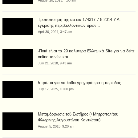
August 20, 2013, 7:03 am
Τροποποίηση της αρ.οικ.174317-7-8-2014 Υ.Α.
έγκρισης περιβαλλοντικών όρων...
April 30, 2024, 3:47 am
-Ποιά είναι τα 29 καλύτερα Ελληνικά Site για να δείτε
online ταινίες και...
July 21, 2018, 9:43 am
5 τρόποι για να έρθει γρηγορότερα η περίοδος
July 17, 2025, 10:00 pm
Μεταμόρφωσις τοῦ Σωτῆρος (+Μητροπολίτου
Φλωρίνης Αυγουστίνου Καντιώτου)
August 5, 2015, 9:20 am