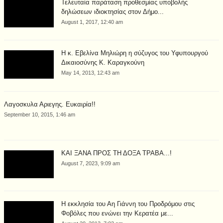
Τελευταία παράταση προθεσμίας υποβολής
δηλώσεων ιδιοκτησίας στον Δήμο...
August 1, 2017, 12:40 am
Η κ. Εβελίνα Μηλιώρη η σύζυγος του Υφυπουργού
Δικαιοσύνης Κ. Καραγκούνη
May 14, 2013, 12:43 am
Λαγοσκυλα Αριεγης. Ευκαιρία!!
September 10, 2015, 1:46 am
ΚΑΙ ΞΑΝΑ ΠΡΟΣ ΤΗ ΔΟΞΑ ΤΡΑΒΑ...!
August 7, 2023, 9:09 am
Η εκκλησία του Αη Γιάννη του Προδρόμου στις
Φοβόλες που ενώνει την Κερατέα με...