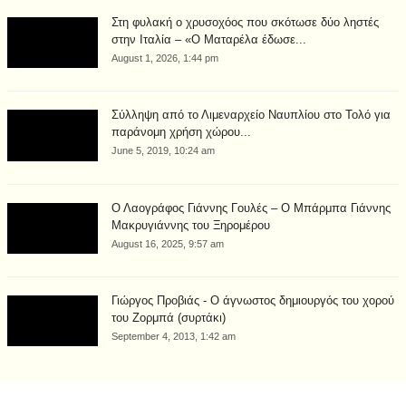
Στη φυλακή ο χρυσοχόος που σκότωσε δύο ληστές
στην Ιταλία – «Ο Ματαρέλα έδωσε...
August 1, 2026, 1:44 pm
Σύλληψη από το Λιμεναρχείο Ναυπλίου στο Τολό για
παράνομη χρήση χώρου...
June 5, 2019, 10:24 am
Ο Λαογράφος Γιάννης Γουλές – Ο Μπάρμπα Γιάννης
Μακρυγιάννης του Ξηρομέρου
August 16, 2025, 9:57 am
Γιώργος Προβιάς - Ο άγνωστος δημιουργός του χορού
του Ζορμπά (συρτάκι)
September 4, 2013, 1:42 am