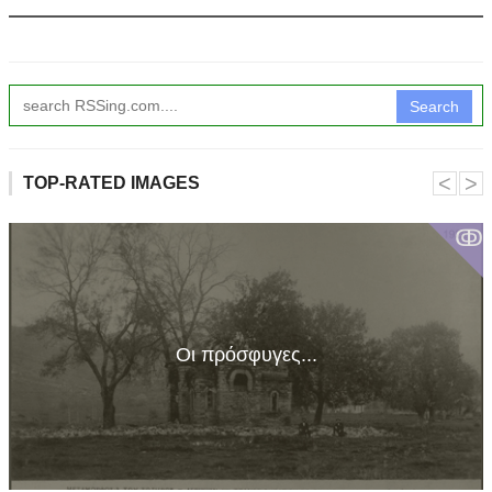
Search
˂
˃
TOP-RATED IMAGES
ↂ
Οι πρόσφυγες...