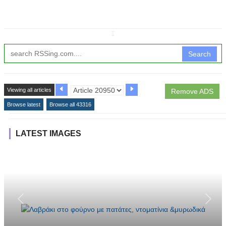
↧
Search
Viewing all articles
Remove ADS
Browse latest
Browse all 43316
LATEST IMAGES