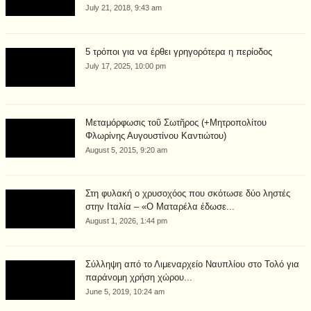
July 21, 2018, 9:43 am
5 τρόποι για να έρθει γρηγορότερα η περίοδος
July 17, 2025, 10:00 pm
Μεταμόρφωσις τοῦ Σωτῆρος (+Μητροπολίτου
Φλωρίνης Αυγουστίνου Καντιώτου)
August 5, 2015, 9:20 am
Στη φυλακή ο χρυσοχόος που σκότωσε δύο ληστές
στην Ιταλία – «Ο Ματαρέλα έδωσε...
August 1, 2026, 1:44 pm
Σύλληψη από το Λιμεναρχείο Ναυπλίου στο Τολό για
παράνομη χρήση χώρου...
June 5, 2019, 10:24 am