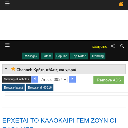
ελληνικά
RSSing>>
Latest
Popular
Top Rated
Trending
Channel: Κρήτη πόλεις και χωριά
Viewing all articles
Remove ADS
Browse latest
Browse all 43316
↧
ΕΡΧΕΤΑΙ ΤΟ ΚΑΛΟΚΑΙΡΙ ΓΕΜΙΖΟΥΝ ΟΙ