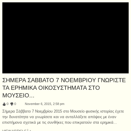
ΣΗΜΕΡΑ ΣΑΒΒΑΤΟ 7 ΝΟΕΜΒΡΙΟΥ ΓΝΩΡΙΣΤΕ
ΤΑ ΕΡΗΜΙΚΑ ΟΙΚΟΣΥΣΤΗΜΑΤΑ ΣΤΟ
ΜΟΥΣΕΙΟ...
:
0
:
0
November 6, 2015, 2:58 pm
Σήμερα Σάββατο 7 Νοεμβρίου 2015 στο Μουσείο φυσικής ιστορίας έχετε
την δυνατότητα να γνωρίσετε και να ανταλλάξετε απόψεις με έναν
επιστήμονα σχετικά με τις συνθήκες που επικρατούν στα ερημικά...