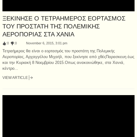
ΞΕΚΙΝΗΣΕ Ο ΤΕΤΡΑΗΜΕΡΟΣ ΕΟΡΤΑΣΜΟΣ
ΤΟΥ ΠΡΟΣΤΑΤΗ ΤΗΣ ΠΟΛΕΜΙΚΗΣ
ΑΕΡΟΠΟΡΙΑΣ ΣΤΑ ΧΑΝΙΑ
:
0
:
0
November 6, 2015, 3:01 pm
Τετραήμερος θα είναι ο εορτασμός του προστάτη της Πολεμικής
Αεροπορίας, Αρχαγγέλου Μιχαήλ, που ξεκίνησε από χθέςΠαρασκευη έως
και την Κυριακή 8 Νοεμβρίου 2015.Oπως ανακοινώθηκε, στα Χανιά,
κέντρο...
VIEW ARTICLE