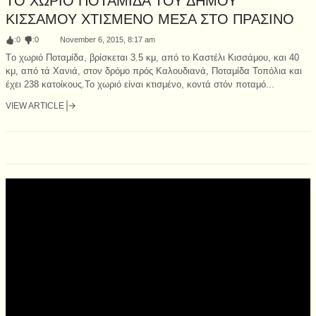
ΤΟ ΧΩΡΙΟ ΠΟΤΑΜΙΔΑ ΤΟΥ ΔΗΜΟΥ
ΚΙΣΣΑΜΟΥ ΧΤΙΣΜΕΝΟ ΜΕΣΑ ΣΤΟ ΠΡΑΣΙΝΟ
:
0
:
0
November 6, 2015, 8:17 am
Tο χωριό Ποταμίδα, βρίσκεται 3.5 κμ, από το Καστέλι Κισσάμου, και 40
κμ, από τά Χανιά, στον δρόμο πρός Καλουδιανά, Ποταμίδα Τοπόλια και
έχει 238 κατοίκους.Το χωριό είναι κτισμένο, κοντά στόν ποταμό...
VIEW ARTICLE