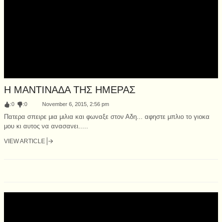
Η ΜΑΝΤΙΝΑΔΑ ΤΗΣ ΗΜΕΡΑΣ
:
0
:
0
November 6, 2015, 2:56 pm
Πατερα σπειρε μια μιλια και φωναξε στον Αδη... αφηστε μπλιο το γιοκα
μου κι αυτος να ανασανει.....
VIEW ARTICLE