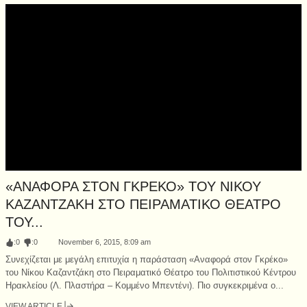
«ΑΝΑΦΟΡΑ ΣΤΟΝ ΓΚΡΕΚΟ» ΤΟΥ ΝΙΚΟΥ
ΚΑΖΑΝΤΖΑΚΗ ΣΤΟ ΠΕΙΡΑΜΑΤΙΚΟ ΘΕΑΤΡΟ
ΤΟΥ...
:
0
:
0
November 6, 2015, 8:09 am
Συνεχίζεται με μεγάλη επιτυχία η παράσταση «Αναφορά στον Γκρέκο»
του Νίκου Καζαντζάκη στο Πειραματικό Θέατρο του Πολιτιστικού Κέντρου
Ηρακλείου (Λ. Πλαστήρα – Κομμένο Μπεντένι). Πιο συγκεκριμένα ο...
VIEW ARTICLE