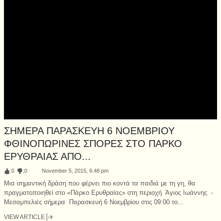
ΣΗΜΕΡΑ ΠΑΡΑΣΚΕΥΗ 6 ΝΟΕΜΒΡΙΟΥ
ΦΘΙΝΟΠΩΡΙΝΕΣ ΣΠΟΡΕΣ ΣΤΟ ΠΑΡΚΟ
ΕΡΥΘΡΑΙΑΣ ΑΠΟ...
:
0
:
0
November 5, 2015, 6:48 pm
Μια σημαντική δράση που φέρνει πιο κοντά τα παιδιά με τη γη, θα
πραγματοποιηθεί στο «Πάρκο Ερυθραίας» στη περιοχή Άγιος Ιωάννης -
Μεσαμπελιές σήμερα Παρασκευή 6 Νοεμβρίου στις 09:00 το...
VIEW ARTICLE