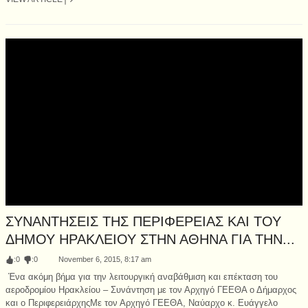
ΣΥΝΑΝΤΗΣΕΙΣ ΤΗΣ ΠΕΡΙΦΕΡΕΙΑΣ ΚΑΙ ΤΟΥ
ΔΗΜΟΥ ΗΡΑΚΛΕΙΟΥ ΣΤΗΝ ΑΘΗΝΑ ΓΙΑ ΤΗΝ...
:
0
:
0
November 6, 2015, 8:17 am
Ένα ακόμη βήμα για την λειτουργική αναβάθμιση και επέκταση του
αεροδρομίου Ηρακλείου – Συνάντηση με τον Αρχηγό ΓΕΕΘΑ ο Δήμαρχος
και ο ΠεριφερειάρχηςΜε τον Αρχηγό ΓΕΕΘΑ, Ναύαρχο κ. Ευάγγελο