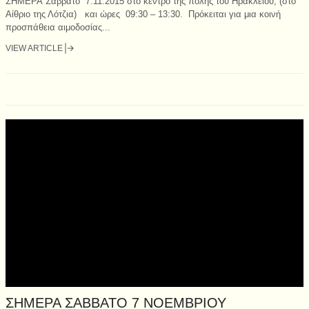
ΣΗΜΕΡΑ Σάββατο 7.11.2015 στο κέντρο της πόλης του Ηρακλείου, (στο
Αίθριο της Λότζια) και ώρες 09:30 – 13:30. Πρόκειται για μια κοινή
προσπάθεια αιμοδοσίας...
VIEW ARTICLE
ΣΗΜΕΡΑ ΣΑΒΒΑΤΟ 7 ΝΟΕΜΒΡΙΟΥ