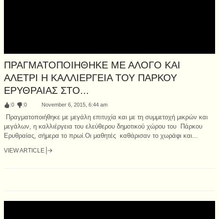
ΠΡΑΓΜΑΤΟΠΟΙΗΘΗΚΕ ΜΕ ΑΛΟΓΟ ΚΑΙ
ΑΛΕΤΡΙ Η ΚΑΛΛΙΕΡΓΕΙΑ ΤΟΥ ΠΑΡΚΟΥ
ΕΡΥΘΡΑΙΑΣ ΣΤΟ...
:
0
:
0
November 6, 2015, 6:44 am
Πραγματοποιήθηκε με μεγάλη επιτυχία και με τη συμμετοχή μικρών και
μεγάλων, η καλλιέργεια του ελεύθερου δημοτικού χώρου του Πάρκου
Ερυθραίας, σήμερα το πρωί.Οι μαθητές καθάρισαν το χωράφι και...
VIEW ARTICLE