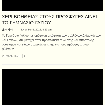
ΧΕΡΙ ΒΟΗΘΕΙΑΣ ΣΤΟΥΣ ΠΡΟΣΦΥΓΕΣ ΔΙΝΕΙ
ΤΟ ΓΥΜΝΑΣΙΟ ΓΑΖΙΟΥ
:
0
:
0
November 6, 2015, 8:21 am
Το Γυμνάσιο Γαζίου, με ομόφωνη απόφαση των συλλόγων Διδασκόντων
και Γονέων, συμμετέχει στην προσπάθεια συλλογής και αποστολής
ρουχισμού και ειδών ατομικής υγιεινής για τους πρόσφυγες που
φθάνουν...
VIEW ARTICLE