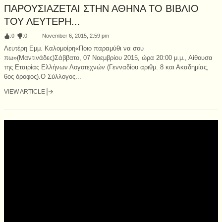
ΠΑΡΟΥΣΙΑΖΕΤΑΙ ΣΤΗΝ ΑΘΗΝΑ ΤΟ ΒΙΒΛΙΟ
ΤΟΥ ΛΕΥΤΕΡΗ...
:
0
:
0
November 6, 2015, 2:59 pm
Λευτέρη Εμμ. Καλομοίρη«Ποιο παραμύθι να σου
πω»(Μαντινάδες)Σάββατο, 07 Νοεμβρίου 2015, ώρα 20:00 μ.μ., Αίθουσα
της Εταιρίας Ελλήνων Λογοτεχνών (Γενναδίου αριθμ. 8 και Ακαδημίας,
6ος όροφος).Ο Σύλλογος...
VIEW ARTICLE