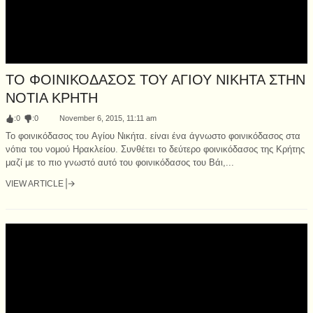
ΤΟ ΦΟΙΝΙΚΟΔΑΣΟΣ ΤΟΥ ΑΓΙΟΥ ΝΙΚΗΤΑ ΣΤΗΝ
ΝΟΤΙΑ ΚΡΗΤΗ
:
0
:
0
November 6, 2015, 11:11 am
Το φοινικόδασος του Αγίου Νικήτα. είναι ένα άγνωστο φοινικόδασος στα
νότια του νομού Ηρακλείου. Συνθέτει το δεύτερο φοινικόδασος της Κρήτης
μαζί με το πιο γνωστό αυτό του φοινικόδασος του Βάι,...
VIEW ARTICLE