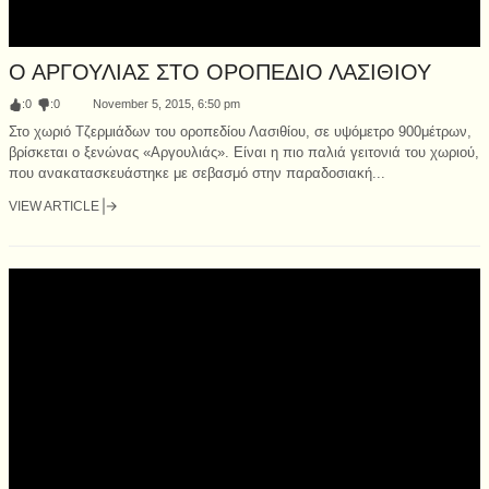
Ο ΑΡΓΟΥΛΙΑΣ ΣΤΟ ΟΡΟΠΕΔΙΟ ΛΑΣΙΘΙΟΥ
:
0
:
0
November 5, 2015, 6:50 pm
Στο χωριό Τζερμιάδων του οροπεδίου Λασιθίου, σε υψόμετρο 900μέτρων,
βρίσκεται ο ξενώνας «Αργουλιάς». Είναι η πιο παλιά γειτονιά του χωριού,
που ανακατασκευάστηκε με σεβασμό στην παραδοσιακή...
VIEW ARTICLE