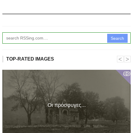
Search
˂
˃
TOP-RATED IMAGES
ↂ
Οι πρόσφυγες...