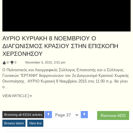
ΑΥΡΙΟ ΚΥΡΙΑΚΗ 8 ΝΟΕΜΒΡΙΟΥ Ο
ΔΙΑΓΩΝΙΣΜΟΣ ΚΡΑΣΙΟΥ ΣΤΗΝ ΕΠΙΣΚΟΠΗ
ΧΕΡΣΟΝΗΣΟΥ
:
0
:
0
November 6, 2015, 3:01 pm
Ο Πολιτιστικός και Λαογραφικός Σύλλογος Επισκοπής και ο Σύλλογος
Γυναικών “ΕΡΓΑΝΗ” διοργανώνουν τον 2ο Διαγωνισμό Κρασιού Χωρικής
Οινοποίησης . ΑΥΡΙΟ Κυριακή 8 Νοεμβρίου 2015 στις 11:00 π.μ. θα γίνει
ο...
VIEW ARTICLE
Browsing all 43316 articles
Remove ADS
Browse latest
View live