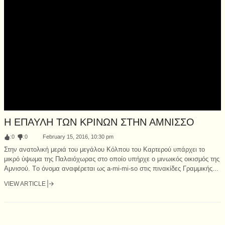
Η ΕΠΑΥΛΗ ΤΩΝ ΚΡΙΝΩΝ ΣΤΗΝ ΑΜΝΙΣΣΟ
:
0
:
0
February 15, 2016, 10:30 pm
Στην ανατολική μεριά του μεγάλου Κόλπου του Καρτερού υπάρχει το
μικρό ύψωμα της Παλαιόχωρας στο οποίο υπήρχε ο μινωικός οικισμός της
Αμνισού. Tο όνομα αναφέρεται ως a-mi-mi-so στις πινακίδες Γραμμικής...
VIEW ARTICLE