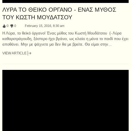
ΛΥΡΑ ΤΟ ΘΕΙΚΟ ΟΡΓΑΝΟ - ΕΝΑΣ ΜΥΘΟΣ
ΤΟΥ ΚΩΣΤΗ ΜΟΥΔΑΤΣΟΥ
:
0
:
0
February 15, 2016, 8:30 am
Η Λύρα, το θεϊκό όργανο! Ένας μύθος του Κωστή Μουδάτσου (- Λύρα
καθαροτράγουδη, ξάστερο ήχο βγάνει, ως κλαίει η μάνα το παιδί που έχει
αποθάνει. Μην με ψάχνετε μα δεν θα με βρείτε. Θα είμαι στην...
VIEW ARTICLE