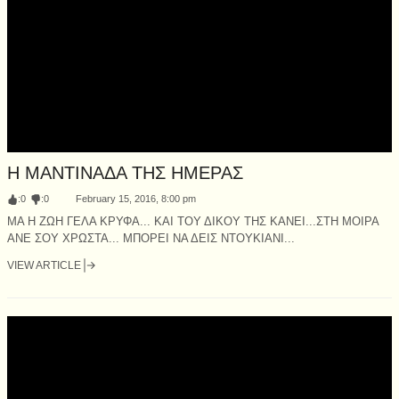
Η ΜΑΝΤΙΝΑΔΑ ΤΗΣ ΗΜΕΡΑΣ
:
0
:
0
February 15, 2016, 8:00 pm
ΜΑ Η ΖΩΗ ΓΕΛΑ ΚΡΥΦΑ... ΚΑΙ ΤΟΥ ΔΙΚΟΥ ΤΗΣ ΚΑΝΕΙ...ΣΤΗ ΜΟΙΡΑ
ΑΝΕ ΣΟΥ ΧΡΩΣΤΑ... ΜΠΟΡΕΙ ΝΑ ΔΕΙΣ ΝΤΟΥΚΙΑΝΙ...
VIEW ARTICLE