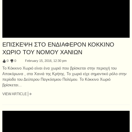
ΕΠΙΣΚΕΨΗ ΣΤΟ ΕΝΔΙΑΦΕΡΟΝ ΚΟΚΚΙΝΟ
ΧΩΡΙΟ ΤΟΥ ΝΟΜΟΥ ΧΑΝΙΩΝ
:
0
:
0
February 15, 2016, 12:30 pm
Το Κόκκινο Χωριό είναι ένα χωριό που βρίσκεται στην περιοχή του
Αποκόρωνα , στα Χανιά της Κρήτης. Το χωριό είχε σημαντικό ρόλο στην
περίοδο του Δεύτερου Παγκόσμιου Πολέμου. Το Κόκκινο Χωριό
βρίσκεται...
VIEW ARTICLE