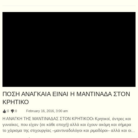
ΠΟΣΗ ΑΝΑΓΚΑΙΑ ΕΙΝΑΙ Η ΜΑΝΤΙΝΑΔΑ ΣΤΟΝ
ΚΡΗΤΙΚΟ
:
0
:
0
February 16, 2016, 3:00 am
Η ΑΝΑΓΚΗ ΤΗΣ ΜΑΝΤΙΝΑΔΑΣ ΣΤΟΝ ΚΡΗΤΙΚΟΟι Κρητικοί, άντρες και
γυναίκες, που είχαν (σε κάθε εποχή) αλλά και έχουν ακόμη και σήμερα
το χάρισμα της στιχουργίας –μαντιναδολόγοι και ριμαδόροι– αλλά και οι...