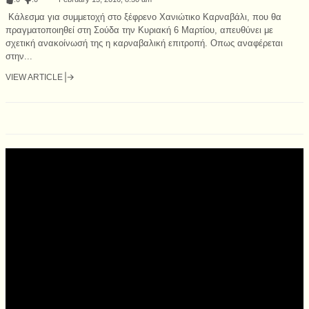
Κάλεσμα για συμμετοχή στο ξέφρενο Χανιώτικο Καρναβάλι, που θα
πραγματοποιηθεί στη Σούδα την Κυριακή 6 Μαρτίου, απευθύνει με
σχετική ανακοίνωσή της η καρναβαλική επιτροπή. Οπως αναφέρεται
στην...
VIEW ARTICLE