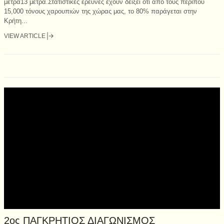
μέτρα13 μέτρα.Στατιστικές έρευνες έχουν δείξει ότι από τους περίπου
15,000 τόνους χαρουπιών της χώρας μας, το 80% παράγεται στην
Κρήτη...
VIEW ARTICLE
2ος ΠΑΓΚΡΗΤΙΟΣ ΔΙΑΓΩΝΙΣΜΟΣ