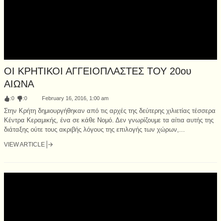
ΟΙ ΚΡΗΤΙΚΟΙ ΑΓΓΕΙΟΠΛΑΣΤΕΣ ΤΟΥ 20ου
ΑΙΩΝΑ
:
0
:
0
February 16, 2016, 1:00 am
Στην Κρήτη δημιουργήθηκαν από τις αρχές της δεύτερης χιλιετίας τέσσερα
Κέντρα Κεραμικής, ένα σε κάθε Νομό. Δεν γνωρίζουμε τα αίτια αυτής της
διάταξης ούτε τους ακριβής λόγους της επιλογής των χώρων,...
VIEW ARTICLE