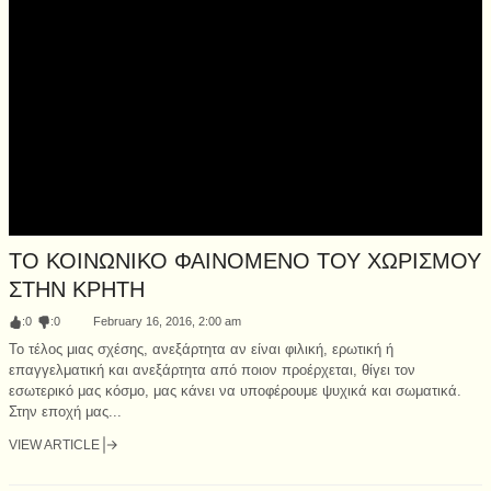
ΤΟ ΚΟΙΝΩΝΙΚΟ ΦΑΙΝΟΜΕΝΟ ΤΟΥ ΧΩΡΙΣΜΟΥ
ΣΤΗΝ ΚΡΗΤΗ
:
0
:
0
February 16, 2016, 2:00 am
Το τέλος μιας σχέσης, ανεξάρτητα αν είναι φιλική, ερωτική ή
επαγγελματική και ανεξάρτητα από ποιον προέρχεται, θίγει τον
εσωτερικό μας κόσμο, μας κάνει να υποφέρουμε ψυχικά και σωματικά.
Στην εποχή μας...
VIEW ARTICLE