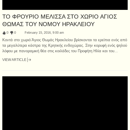
ΤΟ ΦΡΟΥΡΙΟ ΜΕΛΙΣΣΑ ΣΤΟ ΧΩΡΙΟ ΑΓΙΟΣ
ΘΩΜΑΣ ΤΟΥ ΝΟΜΟΥ ΗΡΑΚΛΕΙΟΥ
:
0
:
0
February 15, 2016, 9:00 am
Κοντά στο χωριό Άγιος Θωμάς Ηρακλείου βρίσκονται τα ερείπια ενός από
τα μεγαλύτερα κάστρα της Κρητικής ενδοχώρας. Στην κορυφή ενός ψηλού
λόφου με πανοραμική θέα στις κοιλάδες του Προφήτη Ηλία και του...
VIEW ARTICLE