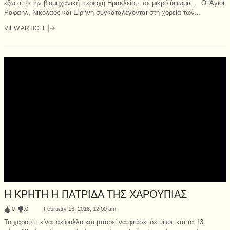
έξω απο την βιομηχανική περιοχή Ηρακλείου σε μικρό ύψωμα.. Οι Άγιοι
Ραφαήλ, Νικόλαος και Ειρήνη συγκαταλέγονται στη χορεία των...
VIEW ARTICLE
Η ΚΡΗΤΗ Η ΠΑΤΡΙΔΑ ΤΗΣ ΧΑΡΟΥΠΙΑΣ
:
0
:
0
February 16, 2016, 12:00 am
Το χαρούπι είναι αείφυλλο και μπορεί να φτάσει σε ύψος και τα 13