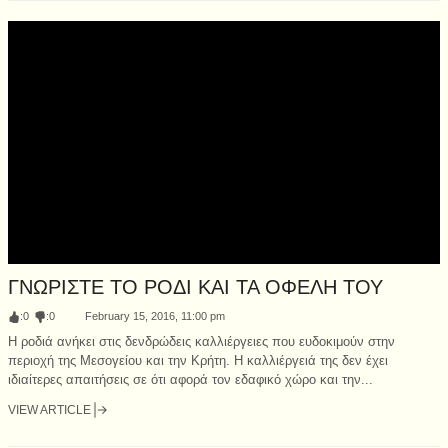
ΓΝΩΡΙΣΤΕ ΤΟ ΡΟΔΙ ΚΑΙ ΤΑ ΟΦΕΛΗ ΤΟΥ
:
0
:
0
February 15, 2016, 11:00 pm
Η ροδιά ανήκει στις δενδρώδεις καλλιέργειες που ευδοκιμούν στην
περιοχή της Μεσογείου και την Κρήτη. Η καλλιέργειά της δεν έχει
ιδιαίτερες απαιτήσεις σε ότι αφορά τον εδαφικό χώρο και την...
VIEW ARTICLE