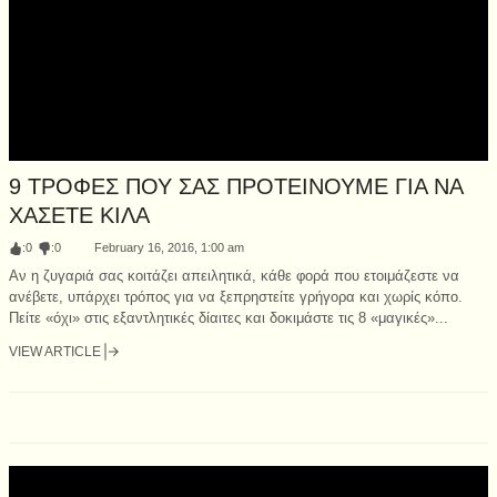
9 ΤΡΟΦΕΣ ΠΟΥ ΣΑΣ ΠΡΟΤΕΙΝΟΥΜΕ ΓΙΑ ΝΑ
ΧΑΣΕΤΕ ΚΙΛΑ
:
0
:
0
February 16, 2016, 1:00 am
Αν η ζυγαριά σας κοιτάζει απειλητικά, κάθε φορά που ετοιμάζεστε να
ανέβετε, υπάρχει τρόπος για να ξεπρηστείτε γρήγορα και χωρίς κόπο.
Πείτε «όχι» στις εξαντλητικές δίαιτες και δοκιμάστε τις 8 «μαγικές»...
VIEW ARTICLE