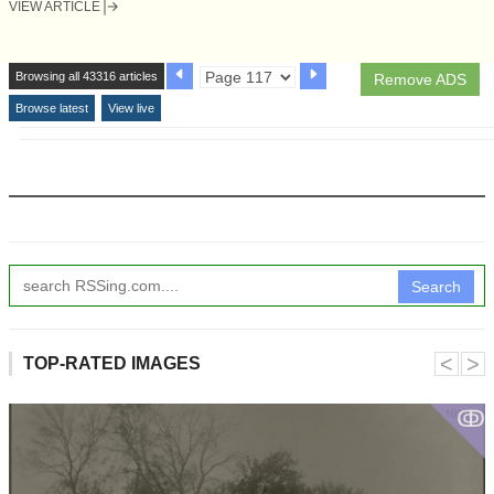
VIEW ARTICLE
Browsing all 43316 articles
Remove ADS
Browse latest
View live
Search
˂
˃
TOP-RATED IMAGES
ↂ