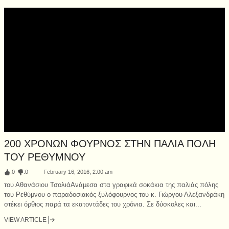
200 ΧΡΟΝΩΝ ΦΟΥΡΝΟΣ ΣΤΗΝ ΠΑΛΙΑ ΠΟΛΗ
ΤΟΥ ΡΕΘΥΜΝΟΥ
:
0
:
0
February 16, 2016, 2:00 am
του Αθανάσιου ΤσολιάΑνάμεσα στα γραφικά σοκάκια της παλιάς πόλης
του Ρεθύμνου ο παραδοσιακός ξυλόφουρνος του κ. Γιώργου Αλεξανδράκη
στέκει όρθιος παρά τα εκατοντάδες του χρόνια. Σε δύσκολες και...
VIEW ARTICLE