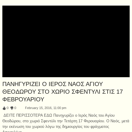
ΠΑΝΗΓΥΡΙΖΕΙ Ο ΙΕΡΟΣ ΝΑΟΣ ΑΓΙΟΥ
ΘΕΟΔΩΡΟΥ ΣΤΟ ΧΩΡΙΟ ΣΦΕΝΤΥΛΙ ΣΤΙΣ 17
ΦΕΒΡΟΥΑΡΙΟΥ
:
0
:
0
February 15, 2016, 11:00 pm
ΔΕΙΤΕ ΠΕΡΙΣΣΟΤΕΡΑ ΕΔΩ Πανηγυρίζει ο Ιερός Ναός του Αγίου
Θεοδώρου, στο χωριό Σφεντύλι την Τετάρτη 17 Φερουαρίου. Ο Ναός, μετά
την εκένωση του χωριού λόγω της δημιουργίας του φράγματος