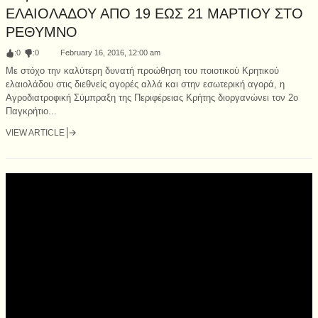
ΕΛΑΙΟΛΑΔΟΥ ΑΠΟ 19 ΕΩΣ 21 ΜΑΡΤΙΟΥ ΣΤΟ
ΡΕΘΥΜΝΟ
:
0
:
0
February 16, 2016, 12:00 am
Με στόχο την καλύτερη δυνατή προώθηση του ποιοτικού Κρητικού
ελαιολάδου στις διεθνείς αγορές αλλά και στην εσωτερική αγορά, η
Αγροδιατροφική Σύμπραξη της Περιφέρειας Κρήτης διοργανώνει τον 2ο
Παγκρήτιο...
VIEW ARTICLE