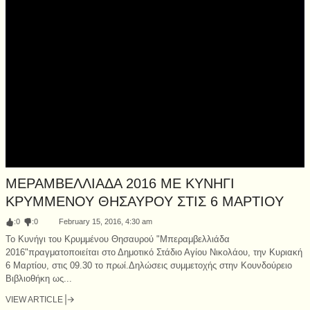
ΜΕΡΑΜΒΕΛΛΙΑΔΑ 2016 ΜΕ ΚΥΝΗΓΙ
ΚΡΥΜΜΕΝΟΥ ΘΗΣΑΥΡΟΥ ΣΤΙΣ 6 ΜΑΡΤΙΟΥ
:
0
:
0
February 15, 2016, 4:30 am
Το Κυνήγι του Κρυμμένου Θησαυρού "Μπεραμβελλιάδα
2016"πραγματοποιείται στο Δημοτικό Στάδιο Αγίου Νικολάου, την Κυριακή
6 Μαρτίου, στις 09.30 το πρωί.Δηλώσεις συμμετοχής στην Κουνδούρειο
Βιβλιοθήκη ως...
VIEW ARTICLE